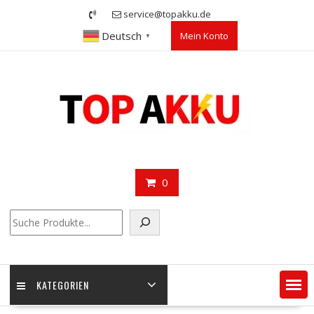
Skip
service@topakku.de
to
Deutsch
Mein Konto
content
▼
0
Suchen
KATEGORIEN