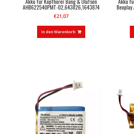
Akku für Kopfhörer Bang & Olufsen
Akku fü
AHB622540PMT-02,643826,1643874
Beopla
€
21,07
In den Warenkorb