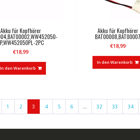
Akku für Kopfhörer
Akku für Kopfhörer
004,BAT00002,WW452050-
BAT00008,BAT0000
2P,WW452050PL-2PC
€
18,99
€
18,99
In den Warenkorb
In den Warenkorb
1
2
3
4
5
6
…
32
33
34