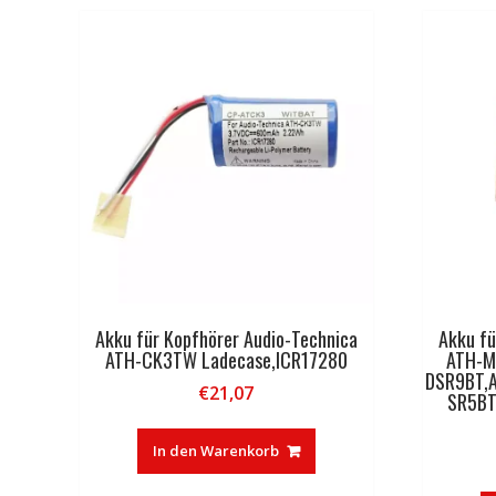
Akku für Kopfhörer Audio-Technica
Akku fü
ATH-CK3TW Ladecase,ICR17280
ATH-M
DSR9BT,
€
21,07
SR5BT
In den Warenkorb