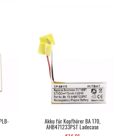
PLB-
Akku für Kopfhörer BA 170,
AHB471233PST Ladecase
€
16,91