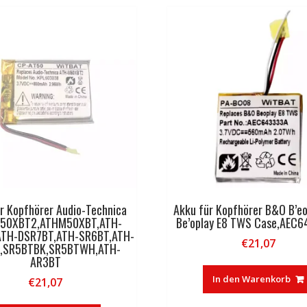
r Kopfhörer Audio-Technica
Akku für Kopfhörer B&O B’eo
50XBT2,ATHM50XBT,ATH-
Be’oplay E8 TWS Case,AEC
ATH-DSR7BT,ATH-SR6BT,ATH-
€
21,07
,SR5BTBK,SR5BTWH,ATH-
AR3BT
In den Warenkorb
€
21,07