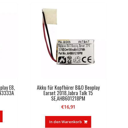
play E8,
Akku für Kopfhörer B&O Beoplay
643333A
Earset 2018,Jabra Talk 15
SE,AHB601218PM
€
16,91
In den Warenkorb