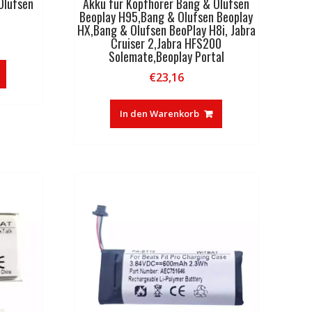
Olufsen
Akku für Kopfhörer Bang & Olufsen
Beoplay H95,Bang & Olufsen Beoplay
HX,Bang & Olufsen BeoPlay H8i, Jabra
Cruiser 2,Jabra HFS200
Solemate,Beoplay Portal
€
23,16
In den Warenkorb