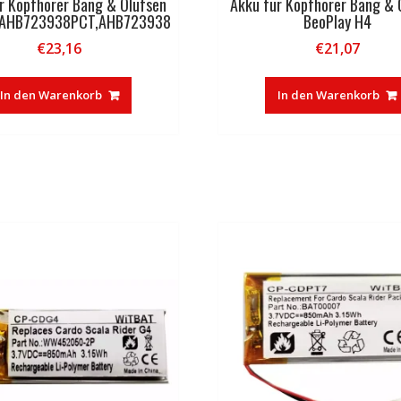
r Kopfhörer Bang & Olufsen
Akku für Kopfhörer Bang & 
y AHB723938PCT,AHB723938
BeoPlay H4
€
23,16
€
21,07
In den Warenkorb
In den Warenkorb