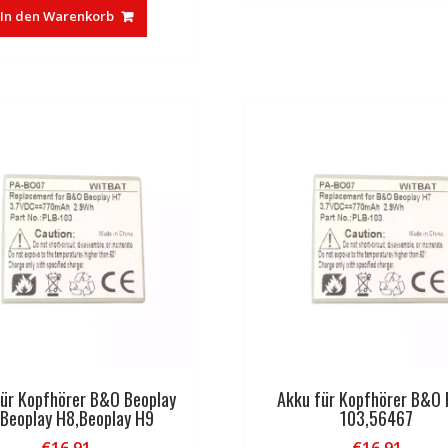
In den Warenkorb
für Kopfhörer B&O Beoplay
Akku für Kopfhörer B&O 
,Beoplay H8,Beoplay H9
103,56467
€
16,91
€
16,91