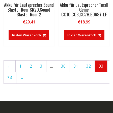
Akku für Lautsprecher Sound
Akku für Lautsprecher Tmall
Blaster Roar SR20,Sound
Genie
Blaster Roar 2
CC10,CC8,CC7H,B0697-LF
€
29,41
€
18,99
In den Warenkorb
In den Warenkorb
←
1
2
3
…
30
31
32
33
34
→