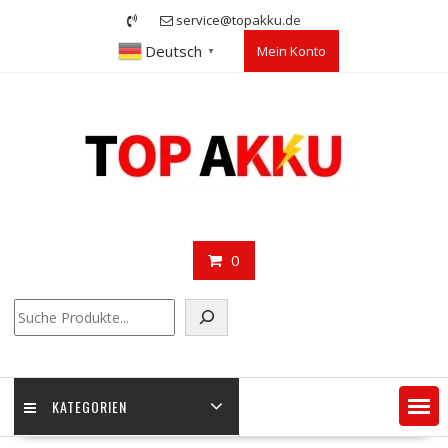
Skip
service@topakku.de
to
Deutsch
Mein Konto
content
▼
0
Suchen
KATEGORIEN