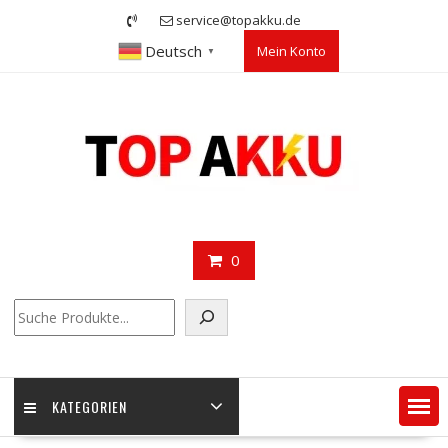
Skip
service@topakku.de
to
Deutsch
Mein Konto
content
▼
0
Suchen
KATEGORIEN