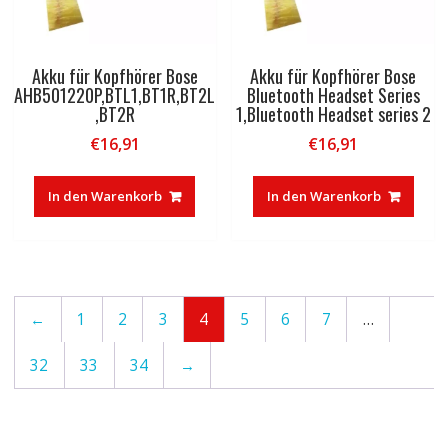
Akku für Kopfhörer Bose
Akku für Kopfhörer Bose
AHB501220P,BTL1,BT1R,BT2L
Bluetooth Headset Series
,BT2R
1,Bluetooth Headset series 2
€
16,91
€
16,91
In den Warenkorb
In den Warenkorb
←
1
2
3
4
5
6
7
…
32
33
34
→