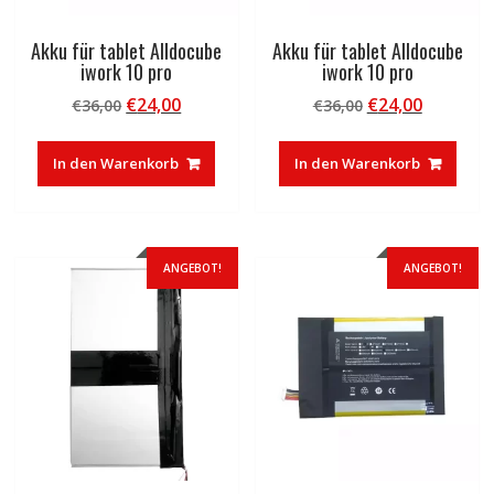
Akku für tablet Alldocube
Akku für tablet Alldocube
iwork 10 pro
iwork 10 pro
Ursprünglicher
Aktueller
Ursprünglicher
Aktuelle
€
24,00
€
24,00
€
36,00
€
36,00
Preis
Preis
Preis
Preis
war:
ist:
war:
ist:
In den Warenkorb
In den Warenkorb
€36,00
€24,00.
€36,00
€24,00.
ANGEBOT!
ANGEBOT!