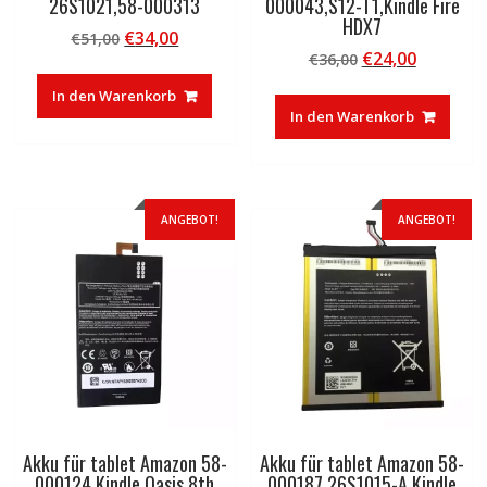
26S1021,58-000313
000043,S12-T1,Kindle Fire
HDX7
Ursprünglicher
Aktueller
€
34,00
€
51,00
Ursprünglicher
Aktuelle
€
24,00
Preis
Preis
€
36,00
Preis
Preis
war:
ist:
In den Warenkorb
war:
ist:
€51,00
€34,00.
In den Warenkorb
€36,00
€24,00.
ANGEBOT!
ANGEBOT!
Akku für tablet Amazon 58-
Akku für tablet Amazon 58-
000124,Kindle Oasis 8th
000187,26S1015-A,Kindle