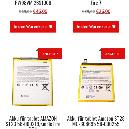
PW98VM 26S1006
Fire 7
Ursprünglicher
Aktueller
Ursprünglicher
Aktuelle
€
46,00
€
26,00
€
69,00
€
39,00
Preis
Preis
Preis
Preis
war:
ist:
war:
ist:
In den Warenkorb
In den Warenkorb
€69,00
€46,00.
€39,00
€26,00.
ANGEBOT!
ANGEBOT!
Akku für tablet AMAZON
Akku für tablet Amazon ST28
ST23 58-000219,Kindle Fire
MC-308695 58-000255