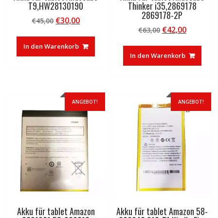
T9,HW28130190
Thinker i35,2869178
2869178-2P
Ursprünglicher
Aktueller
€
30,00
€
45,00
Ursprünglicher
Aktuelle
€
42,00
Preis
Preis
€
63,00
Preis
Preis
war:
ist:
In den Warenkorb
war:
ist:
€45,00
€30,00.
In den Warenkorb
€63,00
€42,00.
ANGEBOT!
ANGEBOT!
Akku für tablet Amazon
Akku für tablet Amazon 58-