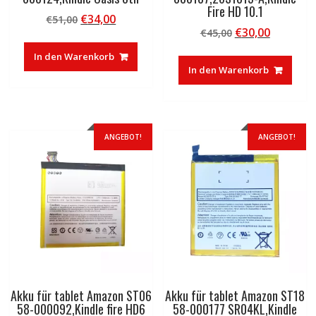
Fire HD 10.1
Ursprünglicher
Aktueller
€
34,00
€
51,00
Ursprünglicher
Aktuelle
€
30,00
Preis
Preis
€
45,00
Preis
Preis
war:
ist:
In den Warenkorb
war:
ist:
€51,00
€34,00.
In den Warenkorb
€45,00
€30,00.
ANGEBOT!
ANGEBOT!
Akku für tablet Amazon ST06
Akku für tablet Amazon ST18
58-000092,Kindle fire HD6
58-000177 SR04KL,Kindle