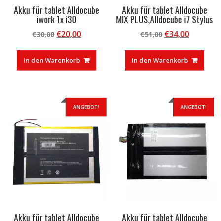
Akku für tablet Alldocube
Akku für tablet Alldocube
iwork 1x i30
MIX PLUS,Alldocube i7 Stylus
Ursprünglicher
Aktueller
Ursprünglicher
Aktuelle
€
20,00
€
34,00
€
30,00
€
51,00
Preis
Preis
Preis
Preis
war:
ist:
war:
ist:
In den Warenkorb
In den Warenkorb
€30,00
€20,00.
€51,00
€34,00.
ANGEBOT!
ANGEBOT!
Akku für tablet Alldocube
Akku für tablet Alldocube