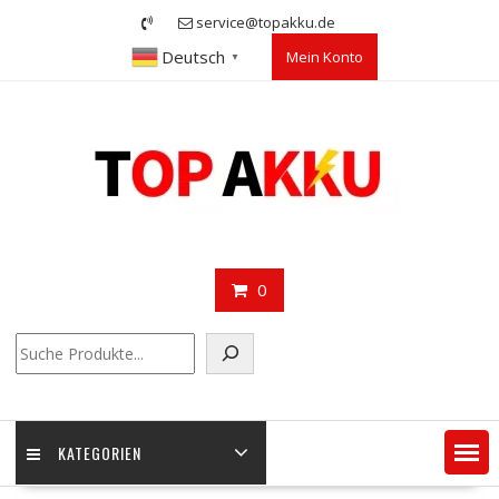
Skip
service@topakku.de
to
Deutsch
Mein Konto
content
▼
0
Suchen
KATEGORIEN