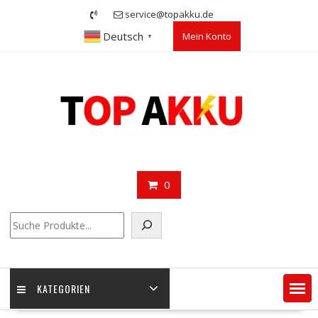
Skip
service@topakku.de
to
Deutsch
Mein Konto
content
▼
0
Suchen
KATEGORIEN