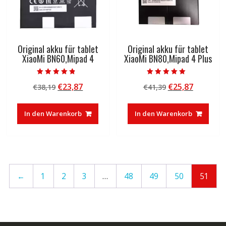
Original akku für tablet
Original akku für tablet
XiaoMi BN60,Mipad 4
XiaoMi BN80,Mipad 4 Plus
Bewertet mit
Bewertet mit
Ursprünglicher
Aktueller
Ursprünglicher
Aktuelle
€
23,87
€
25,87
€
38,19
€
41,39
4.50
5.00
von 5
von 5
Preis
Preis
Preis
Preis
war:
ist:
war:
ist:
In den Warenkorb
In den Warenkorb
€38,19
€23,87.
€41,39
€25,87.
←
1
2
3
…
48
49
50
51