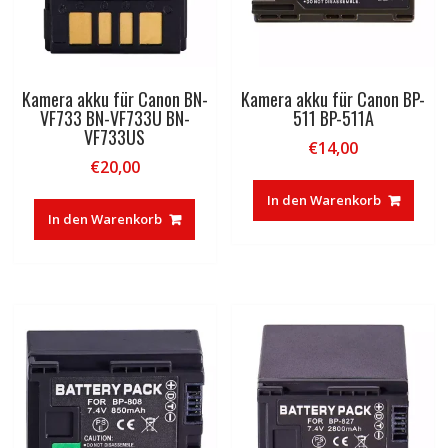
Kamera akku für Canon BN-
Kamera akku für Canon BP-
VF733 BN-VF733U BN-
511 BP-511A
VF733US
€
14,00
€
20,00
In den Warenkorb
In den Warenkorb