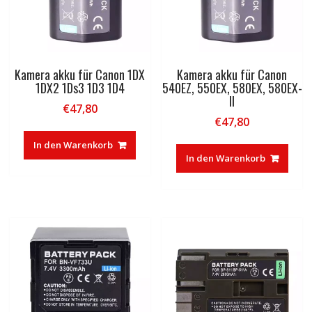
Kamera akku für Canon 1DX
Kamera akku für Canon
1DX2 1Ds3 1D3 1D4
540EZ, 550EX, 580EX, 580EX-
II
€
47,80
€
47,80
In den Warenkorb
In den Warenkorb