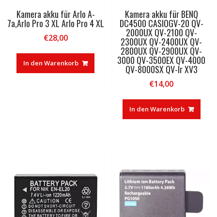
Kamera akku für Arlo A-
Kamera akku für BENQ
7a,Arlo Pro 3 XL Arlo Pro 4 XL
DC4500 CASIOGV-20 QV-
2000UX QV-2100 QV-
€
28,00
2300UX QV-2400UX QV-
2800UX QV-2900UX QV-
3000 QV-3500EX QV-4000
In den Warenkorb
QV-8000SX QV-lr XV3
€
14,00
In den Warenkorb