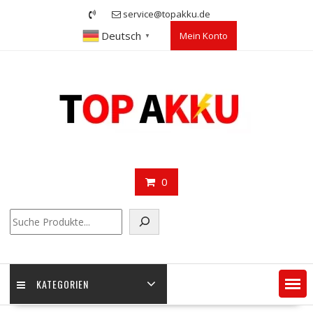
Skip
service@topakku.de
to
Deutsch
Mein Konto
content
▼
0
Suchen
KATEGORIEN