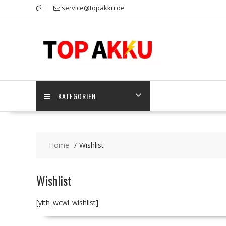
Skip
service@topakku.de
to
content
KATEGORIEN
Home
Wishlist
Wishlist
[yith_wcwl_wishlist]