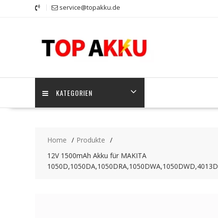
Skip
service@topakku.de
to
content
KATEGORIEN
Home
Produkte
12V 1500mAh Akku für MAKITA
1050D,1050DA,1050DRA,1050DWA,1050DWD,4013