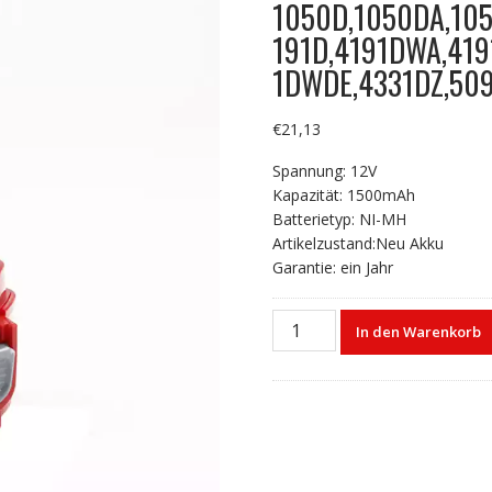
1050D,1050DA,10
191D,4191DWA,419
1DWDE,4331DZ,50
€
21,13
Spannung: 12V
Kapazität: 1500mAh
Batterietyp: NI-MH
Artikelzustand:Neu Akku
Garantie: ein Jahr
12V
In den Warenkorb
1500mAh
Akku
für
MAKITA
1050D,1050DA,1050DRA,105
Menge