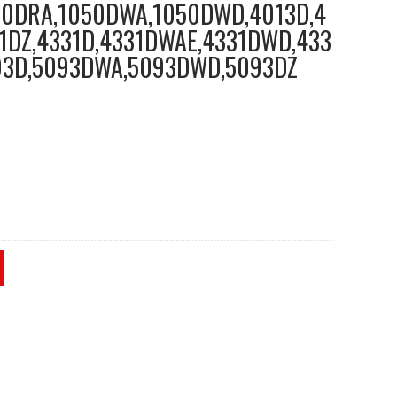
50DRA,1050DWA,1050DWD,4013D,4
1DZ,4331D,4331DWAE,4331DWD,433
93D,5093DWA,5093DWD,5093DZ
0DWA,1050DWD,4013D,4191D,4191DWA,4191DZ,4331D,4331DWA