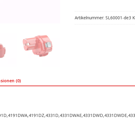
Artikelnummer:
SL60001-de3
K
sionen (0)
191D,4191DWA,4191DZ,4331D,4331DWAE,4331DWD,4331DWDE,43