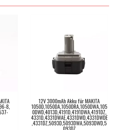
AKITA
12V 3000mAh Akku für MAKITA
96-8,
1050D,1050DA,1050DRA,1050DWA,105
537-
0DWD,4013D,4191D,4191DWA,4191DZ,
4331D,4331DWAE,4331DWD,4331DWDE
,4331DZ,5093D,5093DWA,5093DWD,5
093DZ