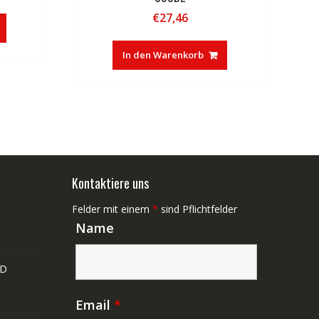
€
27,46
In den Warenkorb
Kontaktiere uns
Felder mit einem
*
sind Pflichtfelder
Name
ND
Email
*