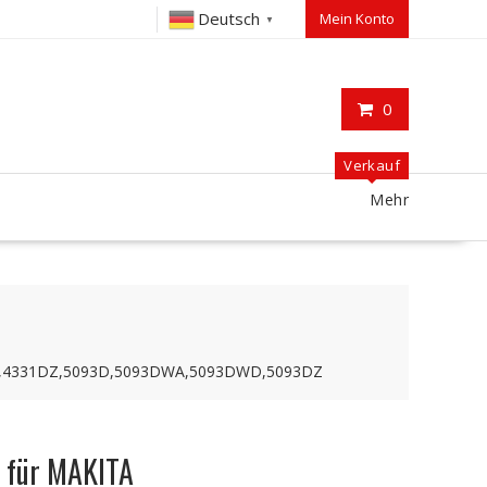
Deutsch
Mein Konto
▼
0
Verkauf
Mehr
,4331DZ,5093D,5093DWA,5093DWD,5093DZ
 für MAKITA