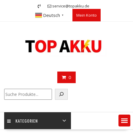
Skip
service@topakku.de
to
Deutsch
Mein Konto
content
▼
0
Suchen
KATEGORIEN