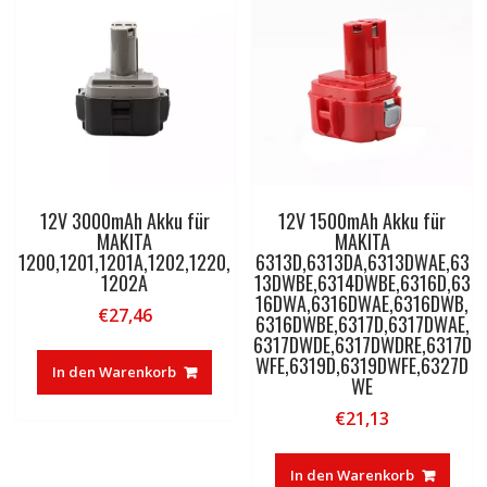
12V 3000mAh Akku für
12V 1500mAh Akku für
MAKITA
MAKITA
1200,1201,1201A,1202,1220,
6313D,6313DA,6313DWAE,63
1202A
13DWBE,6314DWBE,6316D,63
16DWA,6316DWAE,6316DWB,
€
27,46
6316DWBE,6317D,6317DWAE,
6317DWDE,6317DWDRE,6317D
WFE,6319D,6319DWFE,6327D
In den Warenkorb
WE
€
21,13
In den Warenkorb