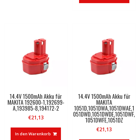
14.4V 1500mAh Akku für
14.4V 1500mAh Akku für
MAKITA 192600-1,192699-
MAKITA
A,193985-8,194172-2
1051D,1051DWA,1051DWAE,1
051DWD,1051DWDE,1051DWF,
€
21,13
1051DWFE,1051DZ
€
21,13
In den Warenkorb