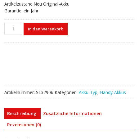
Artikelzustand:Neu Original-Akku
Garantie: ein Jahr
Akku
In den Warenkorb
223337
für
Amazon
Kindle
Oasis
(2016)/58-
000117
Menge
Artikelnummer:
SL32906
Kategorien:
Akku-Typ
,
Handy-Akkus
Beschreibung
Zusätzliche Informationen
Rezensionen (0)