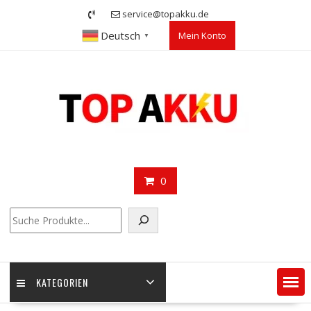
Skip
service@topakku.de
to
Deutsch
Mein Konto
content
▼
0
Suchen
KATEGORIEN