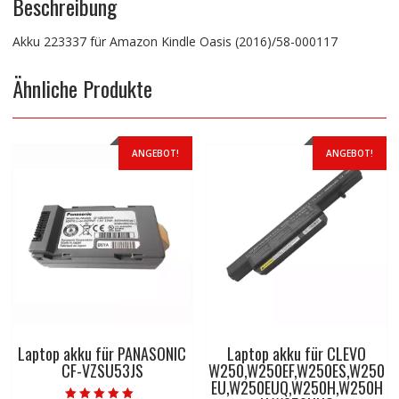
Beschreibung
Akku 223337 für Amazon Kindle Oasis (2016)/58-000117
Ähnliche Produkte
ANGEBOT!
ANGEBOT!
Laptop akku für PANASONIC
Laptop akku für CLEVO
CF-VZSU53JS
W250,W250EF,W250ES,W250
EU,W250EUQ,W250H,W250H