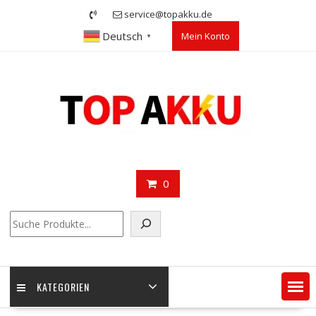
Skip
service@topakku.de
to
Deutsch
Mein Konto
content
▼
0
Suchen
KATEGORIEN