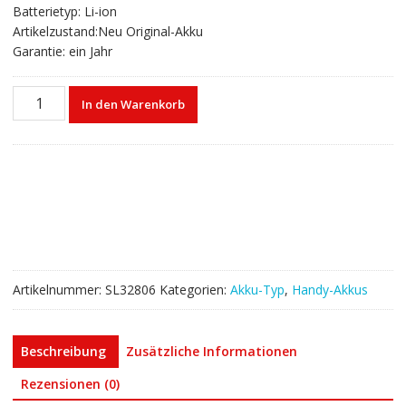
Batterietyp: Li-ion
Artikelzustand:Neu Original-Akku
Garantie: ein Jahr
Akku
In den Warenkorb
26S1005
für
Amazon
Kindle
Fire
HD
7"
3rd/58-
000055
Artikelnummer:
SL32806
Kategorien:
Akku-Typ
,
Handy-Akkus
Menge
Beschreibung
Zusätzliche Informationen
Rezensionen (0)