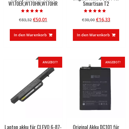
W170ER,W170HN,W170HR
Smartisan T2
Bewertet mit
Bewertet mit
Ursprünglicher
Aktueller
Ursprünglicher
Aktuelle
€
50,01
€
16,33
€
83,32
€
30,00
4.50
5.00
von 5
von 5
Preis
Preis
Preis
Preis
war:
ist:
war:
ist:
In den Warenkorb
In den Warenkorb
€83,32
€50,01.
€30,00
€16,33.
ANGEBOT!
ANGEBOT!
Laptop akku für CLEVO 6-87-
Original Akku DC101 für