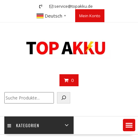
Skip
service@topakku.de
to
Deutsch
Mein Konto
content
▼
0
Suchen
KATEGORIEN