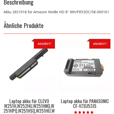
Beschreibung
Akku 26S1018 für Amazon Kindle HD 8″ 6th/PR53DC/58-000161
Ähnliche Produkte
ANGEBOT!
ANGEBOT!
Laptop akku für CLEVO
Laptop akku für PANASONIC
W251H,W252HU,W251HNQ,W
CF-VZSU53JS
251HPQ,W251HSQ,W251HU,W