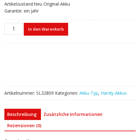
Artikelzustand:Neu Original-Akku
Garantie: ein Jahr
Akku
In den Warenkorb
26S1018
für
Amazon
Kindle
HD
8"
6th/58-
000161
Menge
Artikelnummer:
SL32809
Kategorien:
Akku-Typ
,
Handy-Akkus
Beschreibung
Zusätzliche Informationen
Rezensionen (0)