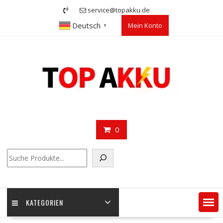
Skip
service@topakku.de
to
Deutsch
Mein Konto
content
▼
0
Suchen
KATEGORIEN