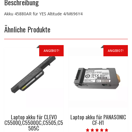
Beschreibung
Akku 45880AR für YES Altitude 4/M696Y4
Ähnliche Produkte
ANGEBOT!
ANGEBOT!
Laptop akku für CLEVO
Laptop akku für PANASONIC
C5500Q,C5500QC,C5505,C5
CF-H1
505C