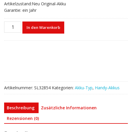
Artikelzustand:Neu Original-Akku
Garantie: ein Jahr
Akku
In den Warenkorb
45880AR
für
YES
Altitude
4/M696Y4
Menge
Artikelnummer:
SL32854
Kategorien:
Akku-Typ
,
Handy-Akkus
Beschreibung
Zusätzliche Informationen
Rezensionen (0)