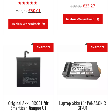
Bewertet mit
Ursprünglicher
Aktuelle
€
23,27
€
37,85
4.50
Bewertet mit
von 5
Ursprünglicher
Aktueller
€
50,01
€
83,32
Preis
Preis
5.00
von 5
Preis
Preis
war:
ist:
In den Warenkorb
war:
ist:
€37,85
€23,27.
In den Warenkorb
€83,32
€50,01.
ANGEBOT!
ANGEBOT!
Original Akku DC601 für
Laptop akku für PANASONIC
Smartisan Jianguo U1
CF-U1