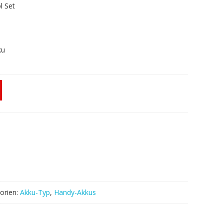
l Set
ku
orien:
Akku-Typ
,
Handy-Akkus