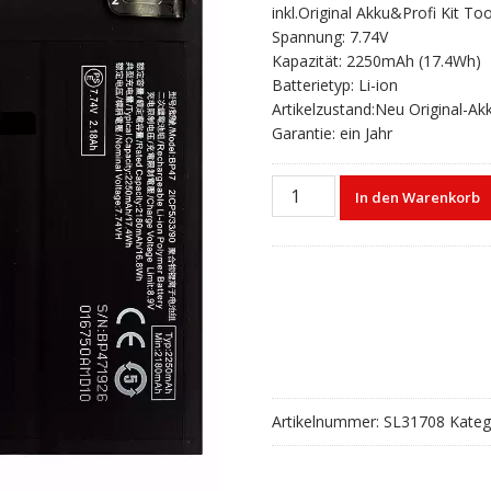
inkl.Original Akku&Profi Kit Too
Spannung: 7.74V
Kapazität: 2250mAh (17.4Wh)
Batterietyp: Li-ion
Artikelzustand:Neu Original-Ak
Garantie: ein Jahr
Akku
In den Warenkorb
BP47
für
Xiaomi
Redmi
Note
11
Pro
Plus
/
Artikelnummer:
SL31708
Kateg
Mi
11i
Menge