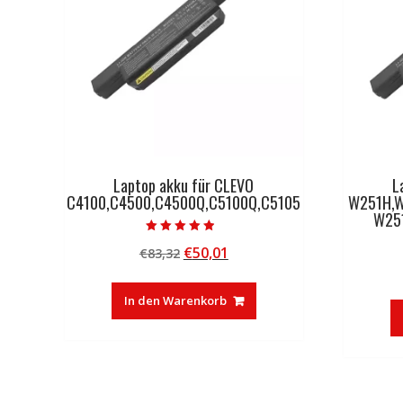
Laptop akku für CLEVO
L
C4100,C4500,C4500Q,C5100Q,C5105
W251H,
W25
Bewertet mit
Ursprünglicher
Aktueller
€
50,01
€
83,32
4.50
von 5
Preis
Preis
war:
ist:
In den Warenkorb
€83,32
€50,01.