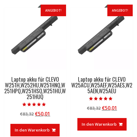
ANGEBOT!
ANGEBOT!
Laptop akku für CLEVO
Laptop akku für CLEVO
W251H,W252HU,W251HNQ,W
W25ACU,W25AEF,W25AES,W2
251HPQ,W251HSQ,W251HU,W
5AEN,W25AEU
251HUQ
Bewertet mit
Ursprünglicher
Aktuelle
€
50,01
€
83,32
5.00
Bewertet mit
von 5
Ursprünglicher
Aktueller
€
50,01
€
83,32
Preis
Preis
5.00
von 5
Preis
Preis
war:
ist:
In den Warenkorb
war:
ist:
€83,32
€50,01.
In den Warenkorb
€83,32
€50,01.