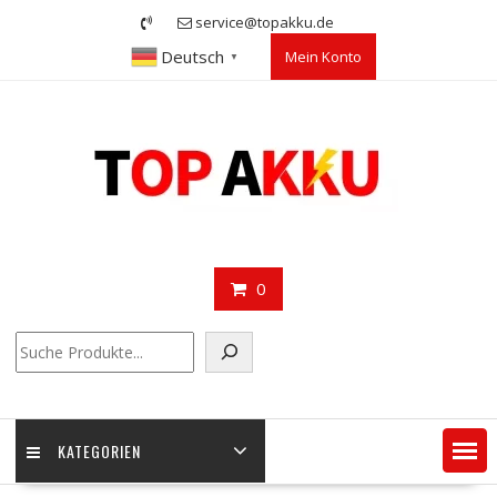
Skip
service@topakku.de
to
Deutsch
Mein Konto
content
▼
0
Suchen
KATEGORIEN