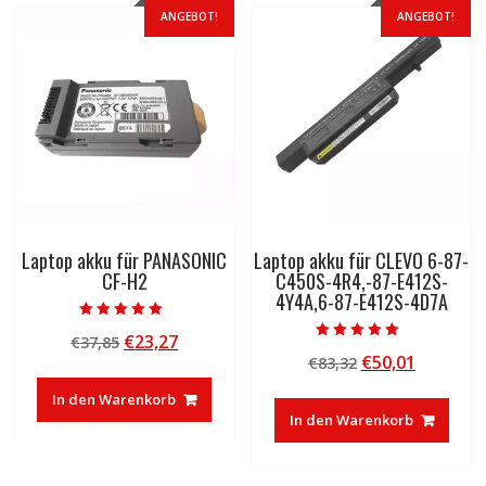
ANGEBOT!
ANGEBOT!
Laptop akku für PANASONIC
Laptop akku für CLEVO 6-87-
CF-H2
C450S-4R4,-87-E412S-
4Y4A,6-87-E412S-4D7A
Bewertet mit
Ursprünglicher
Aktueller
€
23,27
€
37,85
5.00
Bewertet mit
von 5
Ursprünglicher
Aktuelle
€
50,01
Preis
Preis
€
83,32
5.00
von 5
Preis
Preis
war:
ist:
In den Warenkorb
war:
ist:
€37,85
€23,27.
In den Warenkorb
€83,32
€50,01.