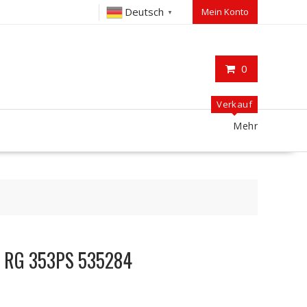
Deutsch
Mein Konto
▼
0
Verkauf
Mehr
C RG 353PS 535284