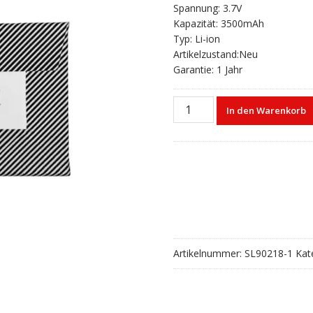
Spannung: 3.7V
Kapazität: 3500mAh
Typ: Li-ion
Artikelzustand:Neu
Garantie: 1 Jahr
Akku
In den Warenkorb
für
ANBERNIC
RG
353PS
535284
Menge
Artikelnummer:
SL90218-1
Kat