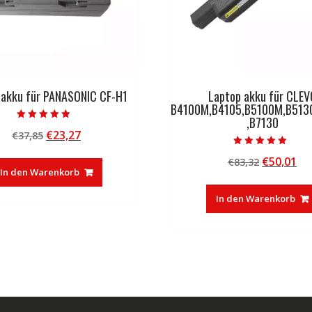
 akku für PANASONIC CF-H1
Laptop akku für CLEV
B4100M,B4105,B5100M,B513
,B7130
Bewertet mit
Ursprünglicher
Aktueller
€
23,27
€
37,85
4.50
von 5
Preis
Preis
Bewertet mit
Ursprüng
Ak
€
50,01
€
83,32
5.00
war:
ist:
von 5
In den Warenkorb
Preis
Pr
€37,85
€23,27.
war:
ist
In den Warenkorb
€83,32
€5