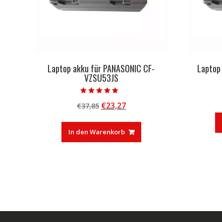
Laptop akku für PANASONIC CF-
Laptop
VZSU53JS
Bewertet mit
Ursprünglicher
Aktueller
€
23,27
€
37,85
5.00
von 5
Preis
Preis
war:
ist:
In den Warenkorb
€37,85
€23,27.