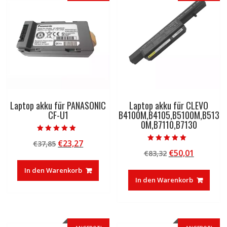
Laptop akku für PANASONIC
Laptop akku für CLEVO
CF-U1
B4100M,B4105,B5100M,B513
0M,B7110,B7130
Bewertet mit
Ursprünglicher
Aktueller
€
23,27
€
37,85
5.00
Bewertet mit
von 5
Ursprünglicher
Aktuelle
€
50,01
Preis
Preis
€
83,32
5.00
von 5
Preis
Preis
war:
ist:
In den Warenkorb
war:
ist:
€37,85
€23,27.
In den Warenkorb
€83,32
€50,01.