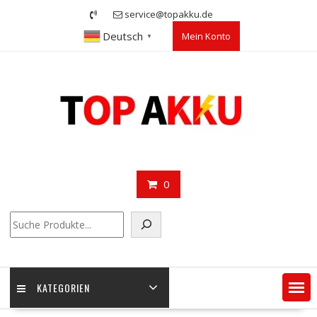
Skip
service@topakku.de
to
Deutsch
Mein Konto
content
▼
0
Suchen
KATEGORIEN