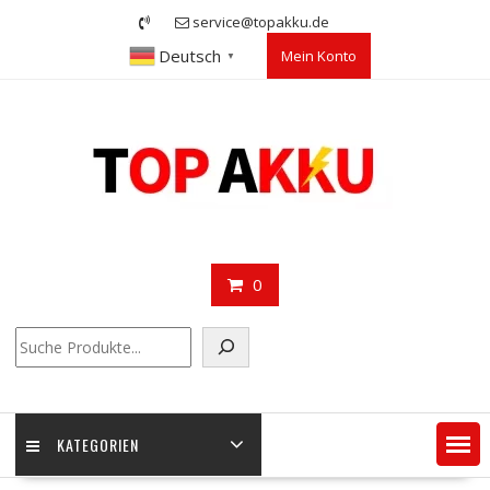
Skip
service@topakku.de
to
Deutsch
Mein Konto
content
▼
0
Suchen
KATEGORIEN