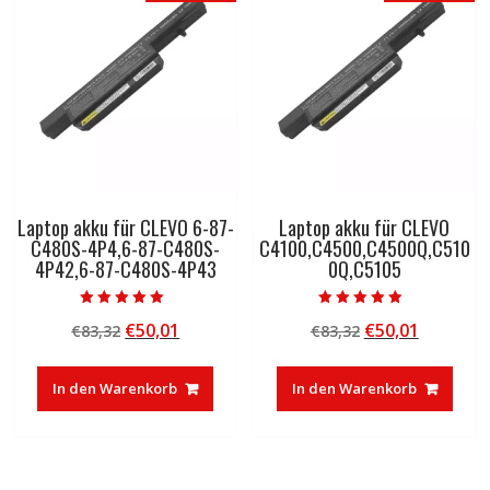
Laptop akku für CLEVO 6-87-
Laptop akku für CLEVO
C480S-4P4,6-87-C480S-
C4100,C4500,C4500Q,C510
4P42,6-87-C480S-4P43
0Q,C5105
Bewertet mit
Bewertet mit
Ursprünglicher
Aktueller
Ursprünglicher
Aktuelle
€
50,01
€
50,01
€
83,32
€
83,32
5.00
4.50
von 5
von 5
Preis
Preis
Preis
Preis
war:
ist:
war:
ist:
In den Warenkorb
In den Warenkorb
€83,32
€50,01.
€83,32
€50,01.