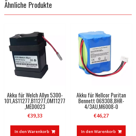
Ähnliche Produkte
Akku für Welch Allyn 5300-
Akku für Nellcor Puritan
101,AS11277,B11277,OM11277
Bennett 069308,8HR-
,MED0023
4/3AU,M6008-0
€
39,33
€
46,27
In den Warenkorb
In den Warenkorb