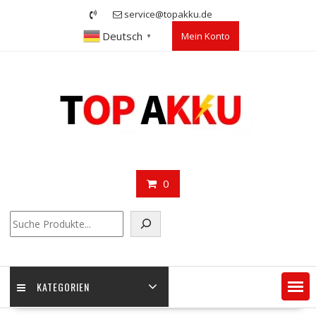
Skip
service@topakku.de
to
Deutsch
Mein Konto
content
▼
0
Suchen
KATEGORIEN