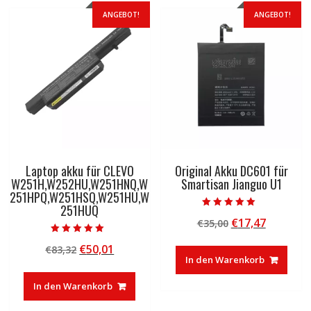
ANGEBOT!
ANGEBOT!
Laptop akku für CLEVO
Original Akku DC601 für
W251H,W252HU,W251HNQ,W
Smartisan Jianguo U1
251HPQ,W251HSQ,W251HU,W
251HUQ
Bewertet mit
Ursprünglicher
Aktuelle
€
17,47
€
35,00
5.00
von 5
Preis
Preis
Bewertet mit
Ursprünglicher
Aktueller
€
50,01
€
83,32
5.00
war:
ist:
von 5
In den Warenkorb
Preis
Preis
€35,00
€17,47.
war:
ist:
In den Warenkorb
€83,32
€50,01.