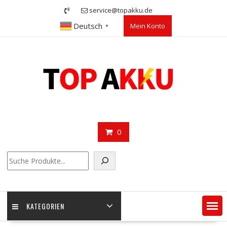
Skip
service@topakku.de
to
Deutsch
Mein Konto
content
▼
0
Suchen
KATEGORIEN