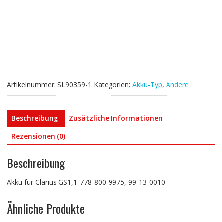
GS1,1-
778-
800-
9975,
99-
13-
0010
Artikelnummer:
SL90359-1
Kategorien:
Akku-Typ
,
Andere
Menge
Beschreibung
Zusätzliche Informationen
Rezensionen (0)
Beschreibung
Akku für Clarius GS1,1-778-800-9975, 99-13-0010
Ähnliche Produkte