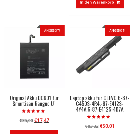
In den Warenkorb
€83,32
€50,01.
ANGEBOT!
ANGEBOT!
Original Akku DC601 für
Laptop akku für CLEVO 6-87-
Smartisan Jianguo U1
C450S-4R4,-87-E412S-
4Y4A,6-87-E412S-4D7A
Bewertet mit
Ursprünglicher
Aktueller
€
17,47
€
35,00
5.00
Bewertet mit
von 5
Ursprünglicher
Aktuelle
€
50,01
Preis
Preis
€
83,32
5.00
von 5
Preis
Preis
war:
ist: