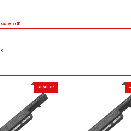
sionen (0)
23
ANGEBOT!
A