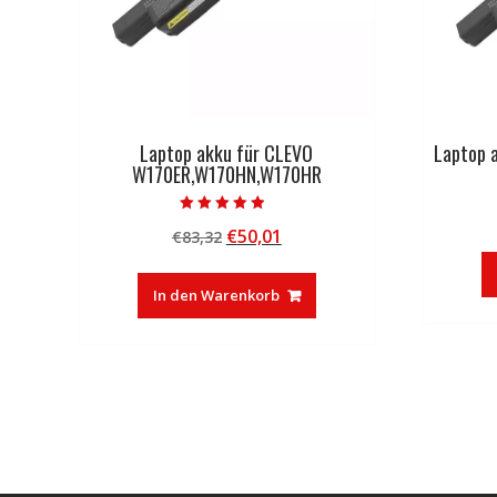
Laptop akku für CLEVO
Laptop 
W170ER,W170HN,W170HR
Bewertet mit
Ursprünglicher
Aktueller
€
50,01
€
83,32
4.50
von 5
Preis
Preis
war:
ist:
In den Warenkorb
€83,32
€50,01.