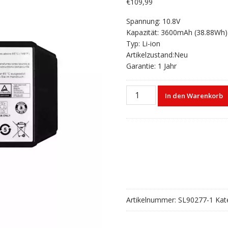
€
109,99
Spannung: 10.8V
Kapazität: 3600mAh (38.88Wh)
Typ: Li-ion
Artikelzustand:Neu
Garantie: 1 Jahr
Akku
In den Warenkorb
für
DELL
03-
55753-
301
SC7020
SC5020
SC3020
JVR23
Artikelnummer:
SL90277-1
Kat
Menge