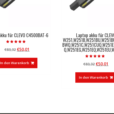
akku für CLEVO C4500BAT-6
Laptop akku für CLEV
W251,W251B,W251BU,W251B
BWQ,W251C,W251CUQ,W251E
Bewertet mit
Q,W251EG,W251EQ,W251EU,
Ursprünglicher
Aktueller
€
50,01
€
83,32
5.00
von 5
Preis
Preis
war:
ist:
Bewertet mit
In den Warenkorb
Ursprüng
Ak
€
50,01
€
83,32
5.00
€83,32
€50,01.
von 5
Preis
Pr
war:
ist
In den Warenkorb
€83,32
€5