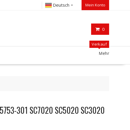
Deutsch
Mein Konto
▼
0
Verkauf
Mehr
-55753-301 SC7020 SC5020 SC3020