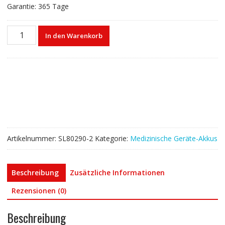
Garantie: 365 Tage
Akku
In den Warenkorb
für
Fukuda
Denshi
DS7100
Denshi
DS-
7100
Menge
Artikelnummer:
SL80290-2
Kategorie:
Medizinische Geräte-Akkus
Beschreibung
Zusätzliche Informationen
Rezensionen (0)
Beschreibung