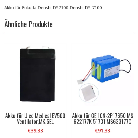
Akku für Fukuda Denshi DS7100 Denshi DS-7100
Ähnliche Produkte
Akku für Ulco Medical EV500
Akku für GE 10N-2P17650 MS
Ventilator,MK.5EL
622177K 51731,MS633177C
€
39,33
€
91,33