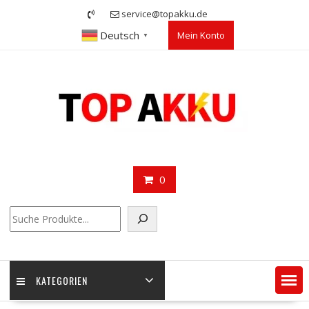
Skip
service@topakku.de
to
Deutsch
Mein Konto
content
▼
0
Suchen
KATEGORIEN