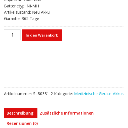
Batterietyp: NI-MH
Artikelzustand: Neu Akku
Garantie: 365 Tage
Akku
In den Warenkorb
für
Grason
GSI70
Interstate
Batteries
AMED2005
R&d
Batteries
5046
Artikelnummer:
SL80331-2
Kategorie:
Medizinische Geräte-Akkus
Menge
Beschreibung
Zusätzliche Informationen
Rezensionen (0)