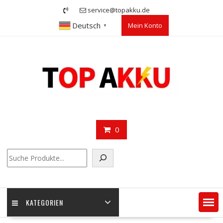
Skip
service@topakku.de
to
Deutsch
Mein Konto
content
▼
0
Suchen
KATEGORIEN