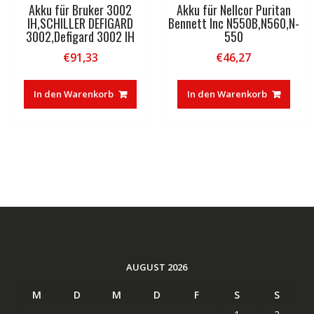
Akku für Bruker 3002
Akku für Nellcor Puritan
IH,SCHILLER DEFIGARD
Bennett Inc N550B,N560,N-
3002,Defigard 3002 IH
550
€
91,33
€
46,27
In den Warenkorb
In den Warenkorb
AUGUST 2026
M
D
M
D
F
S
S