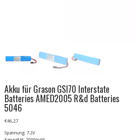
Akku für Grason GSI70 Interstate
Batteries AMED2005 R&d Batteries
5046
€
46,27
Spannung: 7.2V
Kapazität: 2000mAh