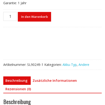
Garantie: 1 Jahr
Akku
In den Warenkorb
für
Inspired
Energy
NB2037/SM117/RRC2037
Menge
Artikelnummer:
SL90249-1
Kategorien:
Akku-Typ
,
Andere
Beschreibung
Zusätzliche Informationen
Rezensionen (0)
Beschreibung