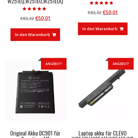
W251EQ,W251EU,W251EUQ
Bewertet mit
Ursprünglicher
Aktuelle
€
50,01
€
83,32
5.00
Bewertet mit
von 5
Ursprünglicher
Aktueller
€
50,01
€
83,32
Preis
Preis
5.00
von 5
Preis
Preis
war:
ist:
In den Warenkorb
war:
ist:
€83,32
€50,01.
In den Warenkorb
€83,32
€50,01.
ANGEBOT!
ANGEBOT!
Original Akku DC901 für
Laptop akku für CLEVO