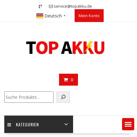
Skip
service@topakku.de
to
Deutsch
Mein Konto
content
▼
0
Suchen
KATEGORIEN