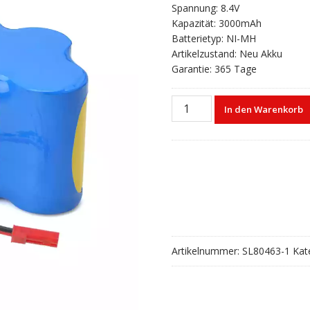
Spannung: 8.4V
Kapazität: 3000mAh
Batterietyp: NI-MH
Artikelzustand: Neu Akku
Garantie: 365 Tage
Akku
In den Warenkorb
für
JMS
SP-
500
7N-
1200SCK
Menge
Artikelnummer:
SL80463-1
Kat