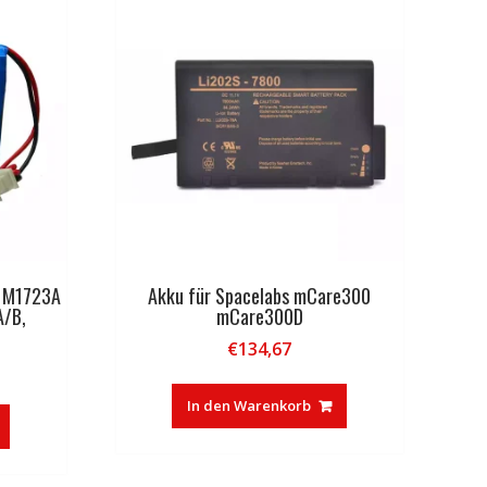
B M1723A
Akku für Spacelabs mCare300
/B,
mCare300D
€
134,67
In den Warenkorb