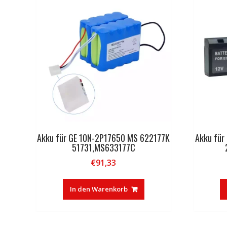
Akku für GE 10N-2P17650 MS 622177K
Akku für
51731,MS633177C
€
91,33
In den Warenkorb