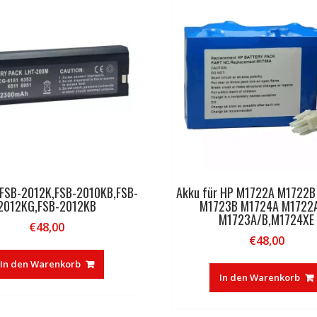
 FSB-2012K,FSB-2010KB,FSB-
Akku für HP M1722A M1722
2012KG,FSB-2012KB
M1723B M1724A M1722A
M1723A/B,M1724XE
€
48,00
€
48,00
In den Warenkorb
In den Warenkorb