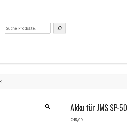
Suchen
K
Akku für JMS SP-5
€
48,00