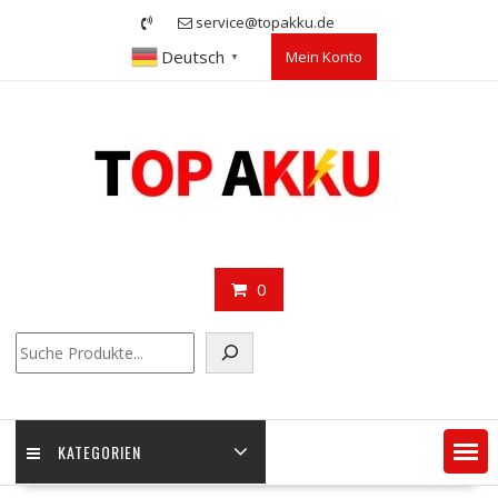
Skip
service@topakku.de
to
Deutsch
Mein Konto
content
▼
0
Suchen
KATEGORIEN