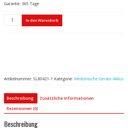
Garantie: 365 Tage
Akku
In den Warenkorb
für
kellymed
ZNB-
XK
ZNB-
XA
KL-
602
Menge
Artikelnummer:
SL80421-1
Kategorie:
Medizinische Geräte-Akkus
Beschreibung
Zusätzliche Informationen
Rezensionen (0)
Beschreibung