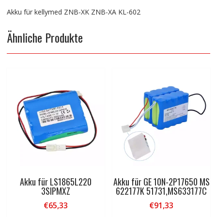
Akku für kellymed ZNB-XK ZNB-XA KL-602
Ähnliche Produkte
Akku für LS1865L220
Akku für GE 10N-2P17650 MS
3SIPMXZ
622177K 51731,MS633177C
€
65,33
€
91,33