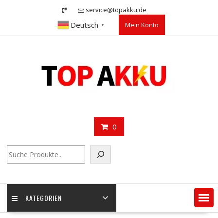
Skip
service@topakku.de
to
Deutsch
Mein Konto
content
▼
0
Suchen
KATEGORIEN