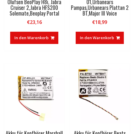
Olufsen BeoPlay H8i, Jabra
01,Urbanears
Cruiser 2,Jabra HFS200
Pampas,Urbanears Plattan 2
Solemate,Beoplay Portal
BT,Major III Voice
€
23,16
€
18,99
In den Warenkorb
In den Warenkorb
Akku für Kopfhörer Marshall
Akku für Kopfhörer Beats