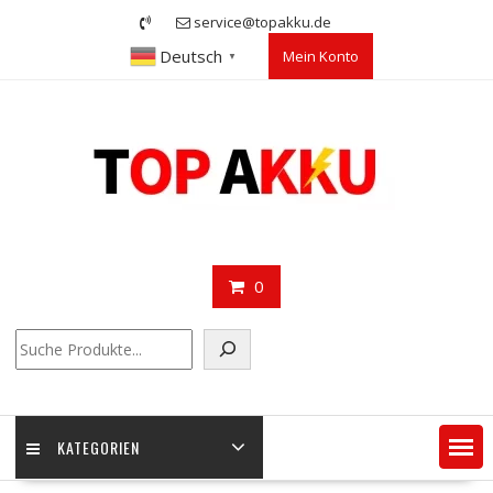
Skip
service@topakku.de
to
Deutsch
Mein Konto
content
▼
0
Suchen
KATEGORIEN