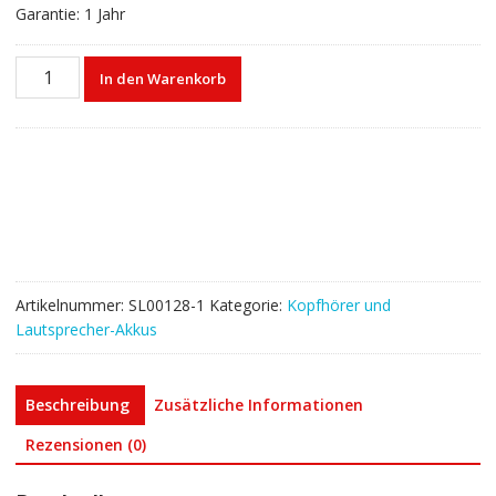
Garantie: 1 Jahr
Akku
In den Warenkorb
für
Kopfhörer
AHB581323,66278-
01,79879-
01
Menge
Artikelnummer:
SL00128-1
Kategorie:
Kopfhörer und
Lautsprecher-Akkus
Beschreibung
Zusätzliche Informationen
Rezensionen (0)