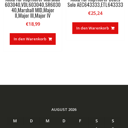
603040,VDL603040,SR6030
Solo AEC643333,ETL643333
40,Marshall MID,Major
€
25,24
II,Major III,Major IV
€
18,99
In den Warenkorb
In den Warenkorb
AUGUST 2026
M
D
M
D
F
S
S