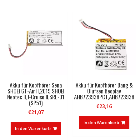
Akku für Kopfhörer Sena
Akku für Kopfhörer Bang &
SHOEI GT-Air II,2019 SHOEI
Olufsen Beoplay
Neotec II,J-Cruise II,SRL-01
AHB723938PCT,AHB723938
(SP51)
€
23,16
€
21,07
In den Warenkorb
In den Warenkorb