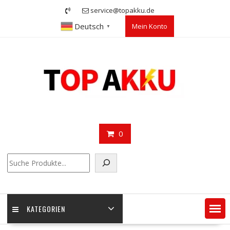
Skip
service@topakku.de
to
Deutsch
Mein Konto
content
▼
0
Suchen
KATEGORIEN