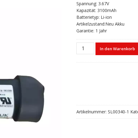
Spannung: 3.67V
Kapazität: 3100mAh
Batterietyp: Li-ion
Artikelzustand:Neu Akku
Garantie: 1 Jahr
Akku
In den Warenkorb
für
Lautsprecher
Bose
SoundLink
Flex
1,083289
Menge
Artikelnummer:
SL00340-1
Kat