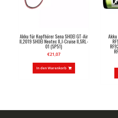
Akku für Kopfhörer Sena SHOEI GT-Air
Akku
II,2019 SHOEI Neotec II,J-Cruise II,SRL-
RF
01 (SP51)
RF9
R
€
21,07
In den Warenkorb