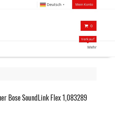
Deutsch
Mein Konto
▼
0
Verkauf
Mehr
her Bose SoundLink Flex 1,083289