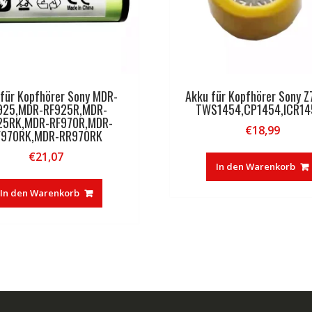
 für Kopfhörer Sony MDR-
Akku für Kopfhörer Sony Z
925,MDR-RF925R,MDR-
TWS1454,CP1454,ICR14
25RK,MDR-RF970R,MDR-
€
18,99
F970RK,MDR-RR970RK
€
21,07
In den Warenkorb
In den Warenkorb