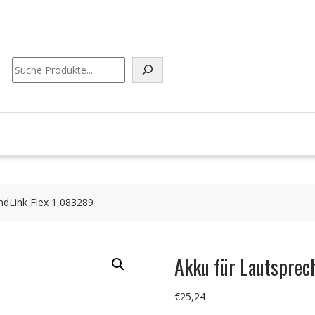
Suchen
ndLink Flex 1,083289
Akku für Lautsprec
€
25,24