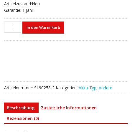
Artikelzustand:Neu
Garantie: 1 Jahr
Akku
In den Warenkorb
für
Leica
TPS400/800/700/1100
full
station,GPSDNA
series
level
Menge
Artikelnummer:
SL90258-2
Kategorien:
Akku-Typ
,
Andere
Beschreibung
Zusätzliche Informationen
Rezensionen (0)