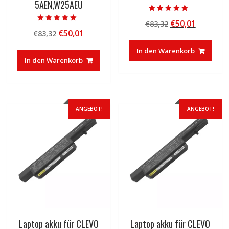
5AEN,W25AEU
Bewertet mit
Ursprünglicher
Aktuelle
€
50,01
€
83,32
4.50
Bewertet mit
von 5
Ursprünglicher
Aktueller
€
50,01
€
83,32
Preis
Preis
5.00
von 5
Preis
Preis
war:
ist:
In den Warenkorb
war:
ist:
€83,32
€50,01.
In den Warenkorb
€83,32
€50,01.
ANGEBOT!
ANGEBOT!
Laptop akku für CLEVO
Laptop akku für CLEVO