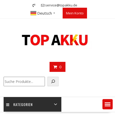
Skip
service@topakku.de
to
Deutsch
Mein Konto
content
▼
0
Suchen
KATEGORIEN