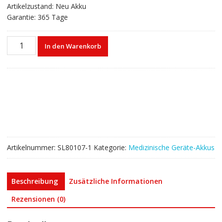
Artikelzustand: Neu Akku
Garantie: 365 Tage
Akku
In den Warenkorb
für
LG144,510001-
144,Smith
&
Nephew
No.2001584,RENASYS
GO
Menge
Artikelnummer:
SL80107-1
Kategorie:
Medizinische Geräte-Akkus
Beschreibung
Zusätzliche Informationen
Rezensionen (0)