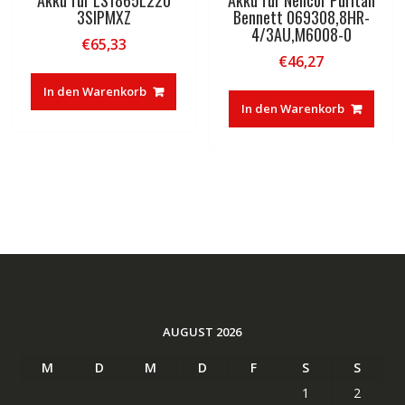
Akku für LS1865L220
Akku für Nellcor Puritan
3SIPMXZ
Bennett 069308,8HR-
4/3AU,M6008-0
€
65,33
€
46,27
In den Warenkorb
In den Warenkorb
AUGUST 2026
M
D
M
D
F
S
S
1
2