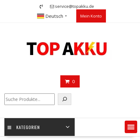
Skip
service@topakku.de
to
Deutsch
Mein Konto
content
▼
0
Suchen
KATEGORIEN