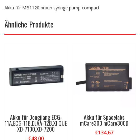
Akku für MB1120,braun syringe pump compact
Ähnliche Produkte
Akku für Dongjiang ECG-
Akku für Spacelabs
11A,ECG-11B,DJAA-12B,XI QUE
mCare300 mCare300D
XD-7100,XD-7200
€
134,67
€
48,00