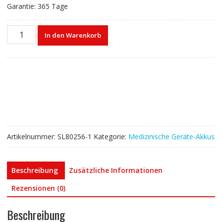
Garantie: 365 Tage
Akku
In den Warenkorb
für
MB1120,braun
syringe
pump
compact
Menge
Artikelnummer:
SL80256-1
Kategorie:
Medizinische Geräte-Akkus
Beschreibung
Zusätzliche Informationen
Rezensionen (0)
Beschreibung