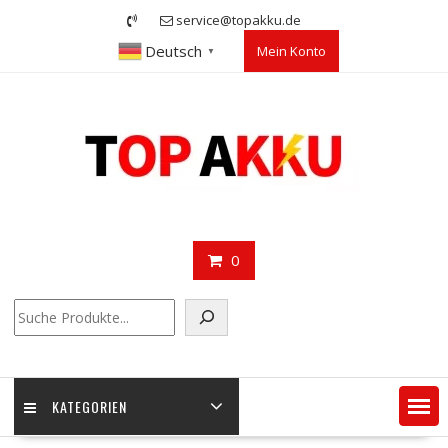
Skip
service@topakku.de
to
Deutsch
Mein Konto
content
▼
0
Suchen
KATEGORIEN