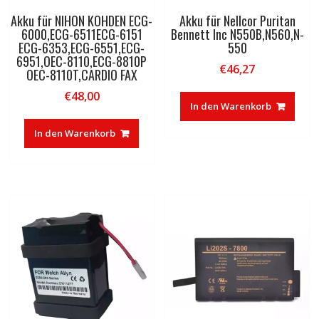
Akku für NIHON KOHDEN ECG-
Akku für Nellcor Puritan
6000,ECG-6511ECG-6151
Bennett Inc N550B,N560,N-
ECG-6353,ECG-6551,ECG-
550
6951,OEC-8110,ECG-8810P
€
46,27
OEC-8110T,CARDIO FAX
€
48,00
In den Warenkorb
In den Warenkorb