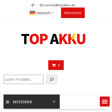
Skip
service@topakku.de
to
Deutsch
Mein Konto
content
▼
0
Suchen
KATEGORIEN