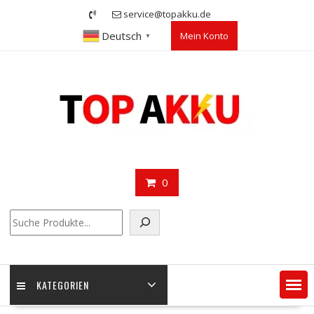
Skip
service@topakku.de
to
Deutsch
Mein Konto
content
▼
0
Suchen
KATEGORIEN