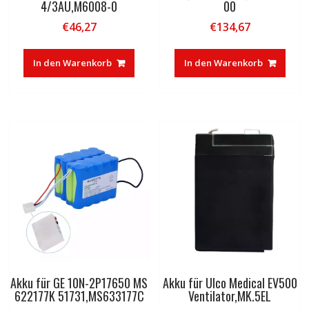
4/3AU,M6008-0
00
€
46,27
€
134,67
In den Warenkorb
In den Warenkorb
Akku für GE 10N-2P17650 MS
Akku für Ulco Medical EV500
622177K 51731,MS633177C
Ventilator,MK.5EL