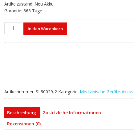
Artikelzustand: Neu Akku
Garantie: 365 Tage
Akku
In den Warenkorb
für
Mindray
IMEC8
IMEC10
IMEC12
IPM8
IPM10
IPM12
IMEC5
Artikelnummer:
SL80029-2
Kategorie:
Medizinische Geräte-Akkus
IMEC7
Menge
Beschreibung
Zusätzliche Informationen
Rezensionen (0)