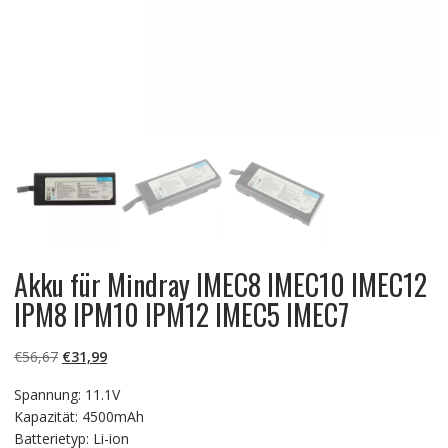
Akku für Mindray IMEC8 IMEC10 IMEC12
IPM8 IPM10 IPM12 IMEC5 IMEC7
Ursprünglicher
Aktueller
€
56,67
€
31,99
Preis
Preis
Spannung: 11.1V
war:
ist:
Kapazität: 4500mAh
€56,67
€31,99.
Batterietyp: Li-ion