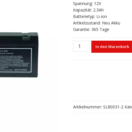
Spannung: 12V
Kapazität: 2.3Ah
Batterietyp: Li-ion
Artikelzustand: Neu Akku
Garantie: 365 Tage
Akku
In den Warenkorb
für
Mindray
M05-
302R3R
MEC2000
MEC1000
Menge
Artikelnummer:
SL80031-2
Kat