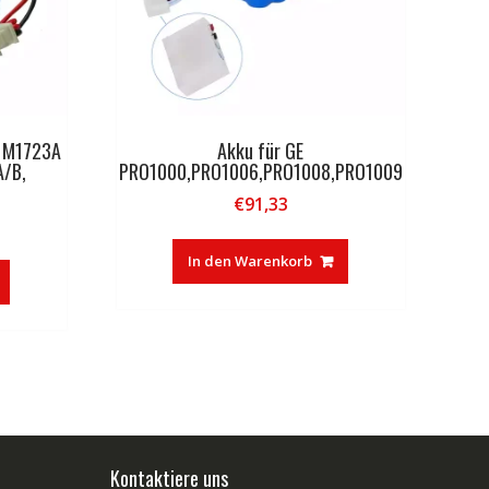
B M1723A
Akku für GE
/B,
PRO1000,PRO1006,PRO1008,PRO1009
€
91,33
In den Warenkorb
Kontaktiere uns