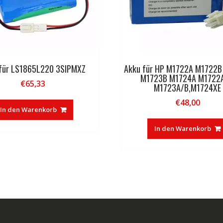
für LS1865L220 3SIPMXZ
Akku für HP M1722A M1722
M1723B M1724A M1722A
€
65,33
M1723A/B,M1724XE
€
48,00
In den Warenkorb
In den Warenkorb