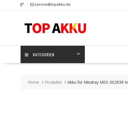
Skip
service@topakku.de
to
content
KATEGORIEN
Home
Produkte
Akku für Mindray M05-302R3R