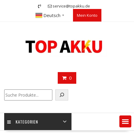
Skip
service@topakku.de
to
Deutsch
Mein Konto
content
▼
0
Suchen
KATEGORIEN