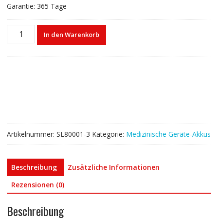
Garantie: 365 Tage
Akku
In den Warenkorb
für
Mindray
Passport
12
12m
17m,Passport
8
Menge
Artikelnummer:
SL80001-3
Kategorie:
Medizinische Geräte-Akkus
Beschreibung
Zusätzliche Informationen
Rezensionen (0)
Beschreibung