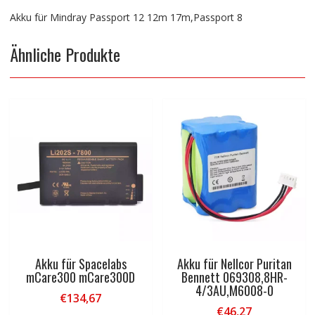
Akku für Mindray Passport 12 12m 17m,Passport 8
Ähnliche Produkte
Akku für Spacelabs
Akku für Nellcor Puritan
mCare300 mCare300D
Bennett 069308,8HR-
4/3AU,M6008-0
€
134,67
€
46,27