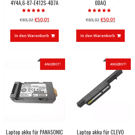
4Y4A,6-87-E412S-4D7A
0DAQ
Bewertet mit
Bewertet mit
Ursprünglicher
Aktueller
Ursprünglicher
Aktuelle
€
50,01
€
50,01
€
83,32
€
83,32
5.00
5.00
von 5
von 5
Preis
Preis
Preis
Preis
war:
ist:
war:
ist:
In den Warenkorb
In den Warenkorb
€83,32
€50,01.
€83,32
€50,01.
ANGEBOT!
ANGEBOT!
Laptop akku für PANASONIC
Laptop akku für CLEVO