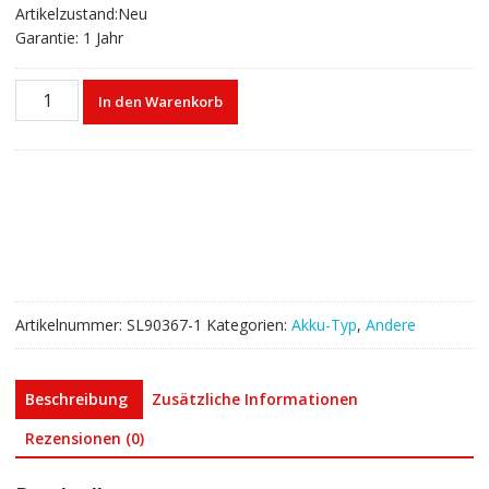
Artikelzustand:Neu
Garantie: 1 Jahr
Akku
In den Warenkorb
für
oxford
hitachi
X-
MET5000/X-
MET7000/X-
MET7500
spectrometer
Menge
Artikelnummer:
SL90367-1
Kategorien:
Akku-Typ
,
Andere
Beschreibung
Zusätzliche Informationen
Rezensionen (0)