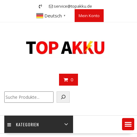
Skip
service@topakku.de
to
Deutsch
Mein Konto
content
▼
0
Suchen
KATEGORIEN