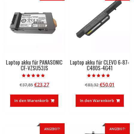
Laptop akku für PANASONIC
Laptop akku für CLEVO 6-87-
CF-VZSU53JS
C480S-4G41
Bewertet mit
Bewertet mit
Ursprünglicher
Aktueller
Ursprünglicher
Aktuelle
€
23,27
€
50,01
€
37,85
€
83,32
5.00
4.50
von 5
von 5
Preis
Preis
Preis
Preis
war:
ist:
war:
ist:
In den Warenkorb
In den Warenkorb
€37,85
€23,27.
€83,32
€50,01.
ANGEBOT!
ANGEBOT!