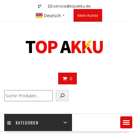
Skip
service@topakku.de
to
Deutsch
Mein Konto
content
▼
0
Suchen
KATEGORIEN