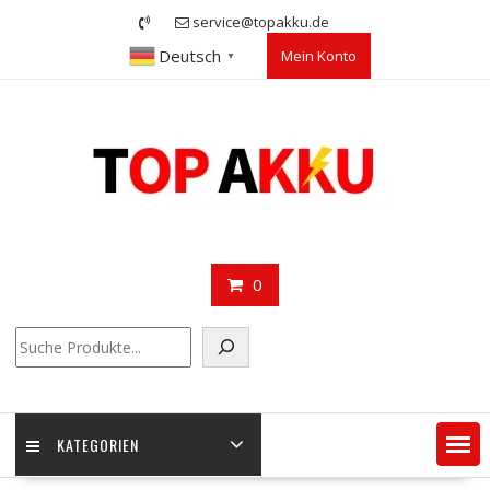
Skip
service@topakku.de
to
Deutsch
Mein Konto
content
▼
0
Suchen
KATEGORIEN