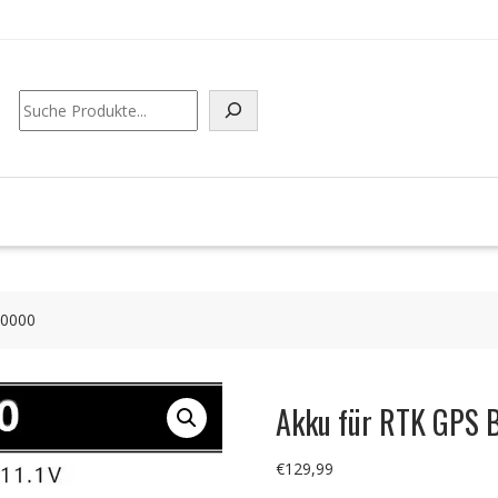
Suchen
20000
Akku für RTK GPS
€
129,99