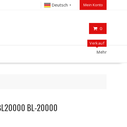
Deutsch
Mein Konto
▼
0
Verkauf
Mehr
 BL20000 BL-20000