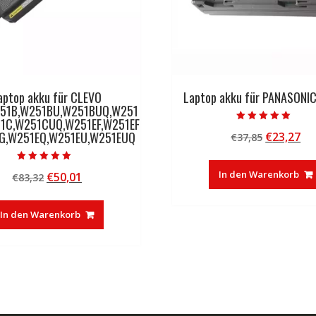
aptop akku für CLEVO
Laptop akku für PANASONI
51B,W251BU,W251BUQ,W251
1C,W251CUQ,W251EF,W251EF
Bewertet mit
G,W251EQ,W251EU,W251EUQ
Ursprüng
Ak
€
23,27
€
37,85
5.00
von 5
Preis
Pr
war:
ist
Bewertet mit
In den Warenkorb
Ursprünglicher
Aktueller
€
50,01
€
83,32
5.00
€37,85
€2
von 5
Preis
Preis
war:
ist:
In den Warenkorb
€83,32
€50,01.