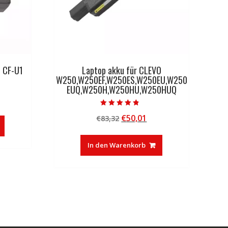
C CF-U1
Laptop akku für CLEVO
W250,W250EF,W250ES,W250EU,W250
EUQ,W250H,W250HU,W250HUQ
licher
tueller
eis
Bewertet mit
Ursprünglicher
Aktueller
€
50,01
€
83,32
4.50
:
von 5
Preis
Preis
3,27.
war:
ist:
In den Warenkorb
€83,32
€50,01.