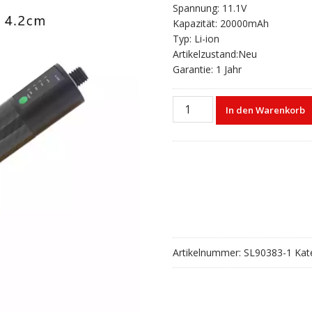
Spannung: 11.1V
Kapazität: 20000mAh
Typ: Li-ion
Artikelzustand:Neu
Garantie: 1 Jahr
Akku
In den Warenkorb
für
RTK
GPS
BL20000
BL-
20000
Menge
Artikelnummer:
SL90383-1
Kat