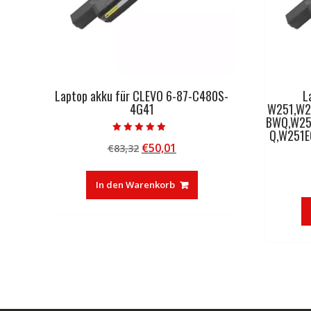
Laptop akku für CLEVO 6-87-C480S-
L
4G41
W251,W2
BWQ,W25
Q,W251E
Bewertet mit
Ursprünglicher
Aktueller
€
50,01
€
83,32
4.50
von 5
Preis
Preis
war:
ist:
In den Warenkorb
€83,32
€50,01.