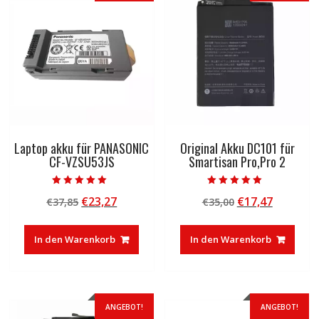
Laptop akku für PANASONIC
Original Akku DC101 für
CF-VZSU53JS
Smartisan Pro,Pro 2
Bewertet mit
Bewertet mit
Ursprünglicher
Aktueller
Ursprünglicher
Aktuelle
€
23,27
€
17,47
€
37,85
€
35,00
5.00
5.00
von 5
von 5
Preis
Preis
Preis
Preis
war:
ist:
war:
ist:
In den Warenkorb
In den Warenkorb
€37,85
€23,27.
€35,00
€17,47.
ANGEBOT!
ANGEBOT!