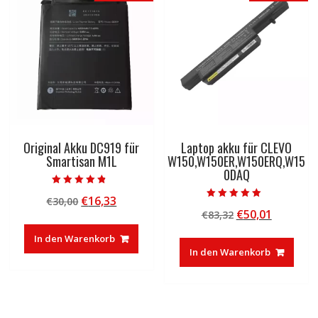
Original Akku DC919 für
Laptop akku für CLEVO
Smartisan M1L
W150,W150ER,W150ERQ,W15
0DAQ
Bewertet mit
Ursprünglicher
Aktueller
€
16,33
€
30,00
4.50
Bewertet mit
von 5
Ursprünglicher
Aktuelle
€
50,01
Preis
Preis
€
83,32
5.00
von 5
Preis
Preis
war:
ist:
In den Warenkorb
war:
ist:
€30,00
€16,33.
In den Warenkorb
€83,32
€50,01.