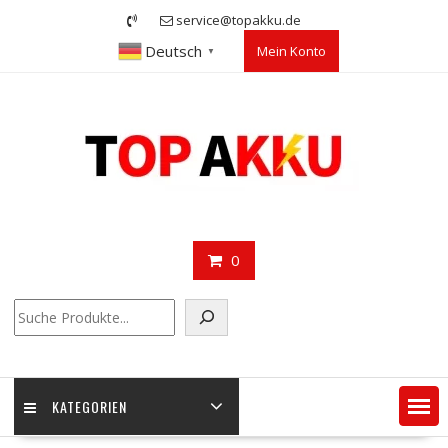
Skip
service@topakku.de
to
Deutsch
Mein Konto
content
▼
0
Suchen
KATEGORIEN