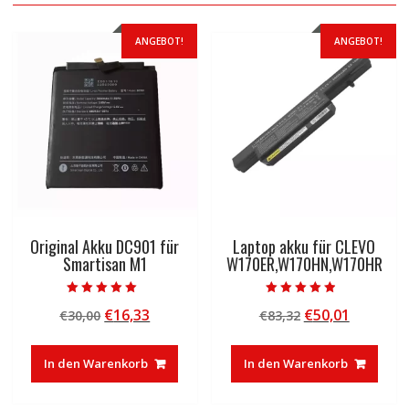
ANGEBOT!
ANGEBOT!
Original Akku DC901 für
Laptop akku für CLEVO
Smartisan M1
W170ER,W170HN,W170HR
Bewertet mit
Bewertet mit
Ursprünglicher
Aktueller
Ursprünglicher
Aktuelle
€
16,33
€
50,01
€
30,00
€
83,32
5.00
4.50
von 5
von 5
Preis
Preis
Preis
Preis
war:
ist:
war:
ist:
In den Warenkorb
In den Warenkorb
€30,00
€16,33.
€83,32
€50,01.