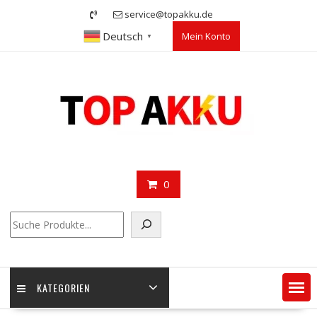
Skip
service@topakku.de
to
Deutsch
Mein Konto
content
▼
0
Suchen
KATEGORIEN