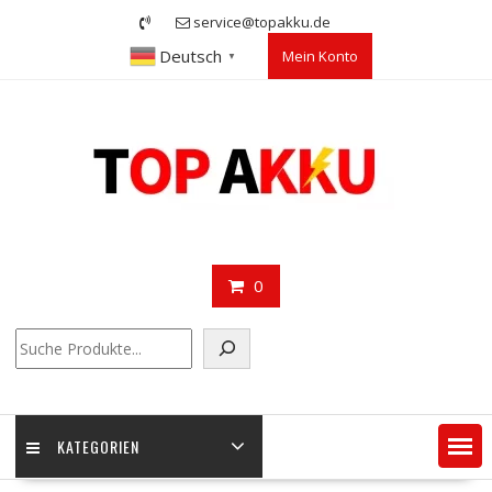
Skip
service@topakku.de
to
Deutsch
Mein Konto
content
▼
0
Suchen
KATEGORIEN