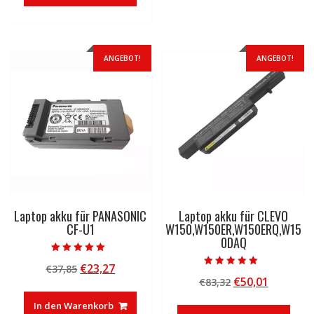
€83,32
€50,01.
ANGEBOT!
ANGEBOT!
Laptop akku für PANASONIC
Laptop akku für CLEVO
CF-U1
W150,W150ER,W150ERQ,W15
0DAQ
Bewertet mit
Ursprünglicher
Aktueller
€
23,27
€
37,85
5.00
Bewertet mit
von 5
Ursprünglicher
Aktuelle
€
50,01
Preis
Preis
€
83,32
5.00
von 5
Preis
Preis
war:
ist:
In den Warenkorb
war:
ist: