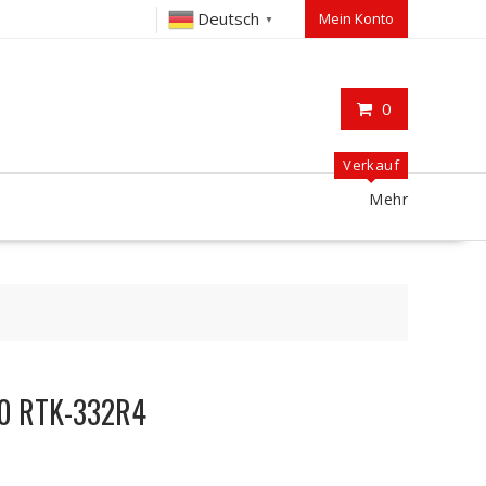
Deutsch
Mein Konto
▼
0
Verkauf
Mehr
-30 RTK-332R4