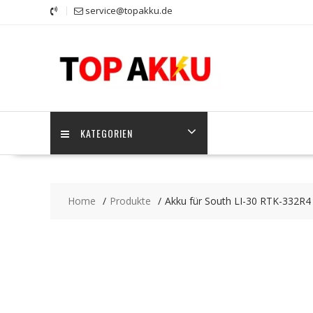
Skip
service@topakku.de
to
content
KATEGORIEN
Home
Produkte
Akku für South LI-30 RTK-332R4