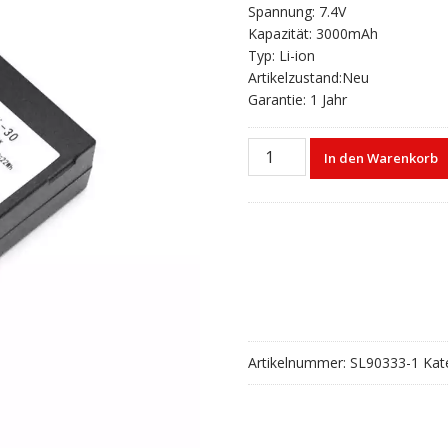
Spannung: 7.4V
Kapazität: 3000mAh
Typ: Li-ion
Artikelzustand:Neu
Garantie: 1 Jahr
Akku
In den Warenkorb
für
South
LI-
30
RTK-
332R4
Menge
Artikelnummer:
SL90333-1
Kat