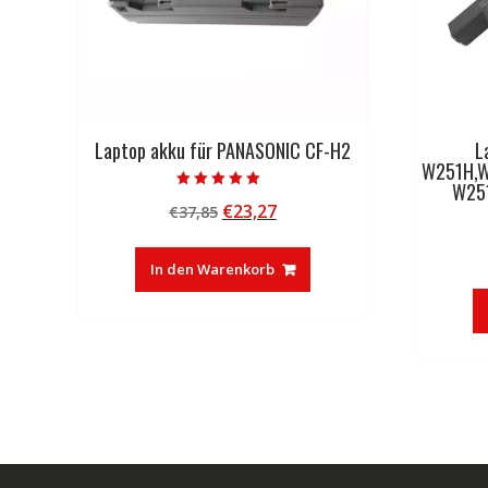
Laptop akku für PANASONIC CF-H2
L
W251H,
W25
Bewertet mit
Ursprünglicher
Aktueller
€
23,27
€
37,85
5.00
von 5
Preis
Preis
war:
ist:
In den Warenkorb
€37,85
€23,27.