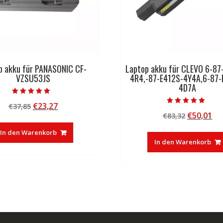
p akku für PANASONIC CF-
Laptop akku für CLEVO 6-8
VZSU53JS
4R4,-87-E412S-4Y4A,6-87-
4D7A
Bewertet mit
Ursprünglicher
Aktueller
€
23,27
€
37,85
5.00
Bewertet mit
von 5
Ursprüng
Ak
€
50,01
Preis
Preis
€
83,32
5.00
von 5
Preis
Pr
war:
ist:
In den Warenkorb
war:
ist
€37,85
€23,27.
In den Warenkorb
€83,32
€5