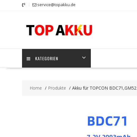
Skip
service@topakku.de
to
content
KATEGORIEN
Home
Produkte
Akku für TOPCON BDC71,GM52 