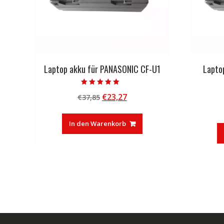
Laptop akku für PANASONIC CF-U1
Lapto
Bewertet mit
Ursprünglicher
Aktueller
€
23,27
€
37,85
5.00
von 5
Preis
Preis
war:
ist:
In den Warenkorb
€37,85
€23,27.