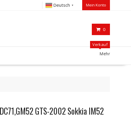
Deutsch
Mein Konto
▼
0
Verkauf
Mehr
BDC71,GM52 GTS-2002 Sokkia IM52