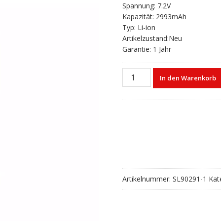
Spannung: 7.2V
Kapazität: 2993mAh
Typ: Li-ion
Artikelzustand:Neu
Garantie: 1 Jahr
Akku
In den Warenkorb
für
TOPCON
BDC71,GM52
GTS-
2002
Sokkia
IM52
Menge
Artikelnummer:
SL90291-1
Kat