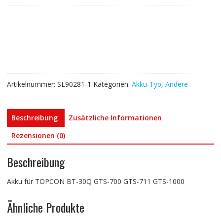
BT-
30Q,GTS-
700
GTS-
711
GTS-
1000
Artikelnummer:
SL90281-1
Kategorien:
Akku-Typ
,
Andere
Menge
Beschreibung
Zusätzliche Informationen
Rezensionen (0)
Beschreibung
Akku für TOPCON BT-30Q GTS-700 GTS-711 GTS-1000
Ähnliche Produkte