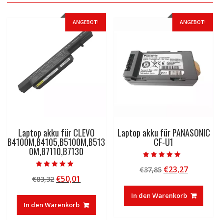
ANGEBOT!
ANGEBOT!
Laptop akku für CLEVO
Laptop akku für PANASONIC
B4100M,B4105,B5100M,B513
CF-U1
0M,B7110,B7130
Bewertet mit
Ursprünglicher
Aktuelle
€
23,27
€
37,85
5.00
Bewertet mit
von 5
Ursprünglicher
Aktueller
€
50,01
€
83,32
Preis
Preis
5.00
von 5
Preis
Preis
war:
ist:
In den Warenkorb
war:
ist:
€37,85
€23,27.
In den Warenkorb
€83,32
€50,01.