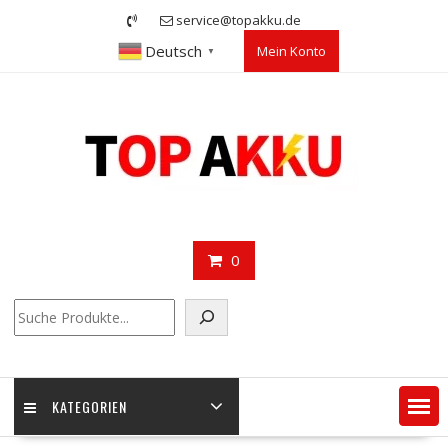
Skip
service@topakku.de
to
Deutsch
Mein Konto
content
▼
0
Suchen
KATEGORIEN