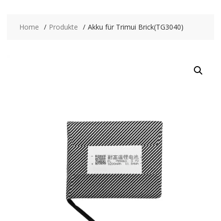
Home
Produkte
Akku für Trimui Brick(TG3040)