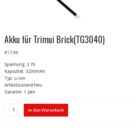
Akku für Trimui Brick(TG3040)
€
17,99
Spannung: 3.7V
Kapazität: 3200mAh
Typ: Li-ion
Artikelzustand:Neu
Garantie: 1 Jahr
Akku
In den Warenkorb
für
Trimui
Brick(TG3040)
Menge