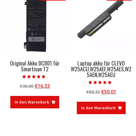
Original Akku DC801 für
Laptop akku für CLEVO
Smartisan T2
W25ACU,W25AEF,W25AES,W2
5AEN,W25AEU
Bewertet mit
Ursprünglicher
Aktueller
€
16,33
€
30,00
5.00
Bewertet mit
von 5
Ursprünglicher
Aktuelle
€
50,01
Preis
Preis
€
83,32
5.00
von 5
Preis
Preis
war:
ist:
In den Warenkorb
war:
ist:
€30,00
€16,33.
In den Warenkorb
€83,32
€50,01.