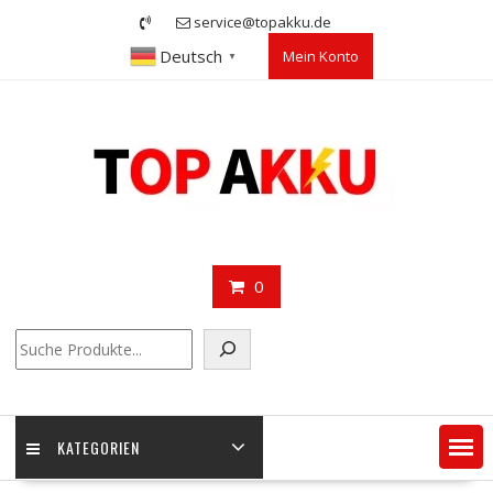
Skip
service@topakku.de
to
Deutsch
Mein Konto
content
▼
0
Suchen
KATEGORIEN