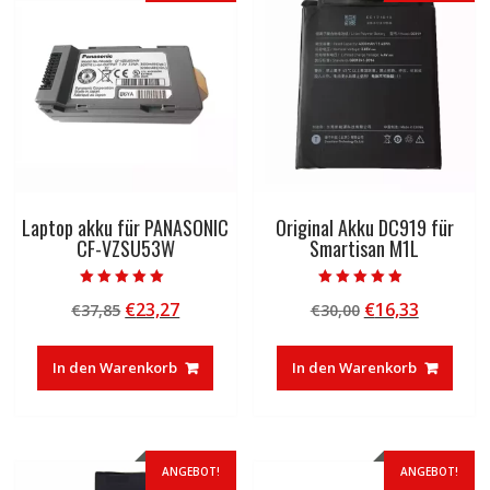
Laptop akku für PANASONIC
Original Akku DC919 für
CF-VZSU53W
Smartisan M1L
Bewertet mit
Bewertet mit
Ursprünglicher
Aktueller
Ursprünglicher
Aktuelle
€
23,27
€
16,33
€
37,85
€
30,00
5.00
4.50
von 5
von 5
Preis
Preis
Preis
Preis
war:
ist:
war:
ist:
In den Warenkorb
In den Warenkorb
€37,85
€23,27.
€30,00
€16,33.
ANGEBOT!
ANGEBOT!